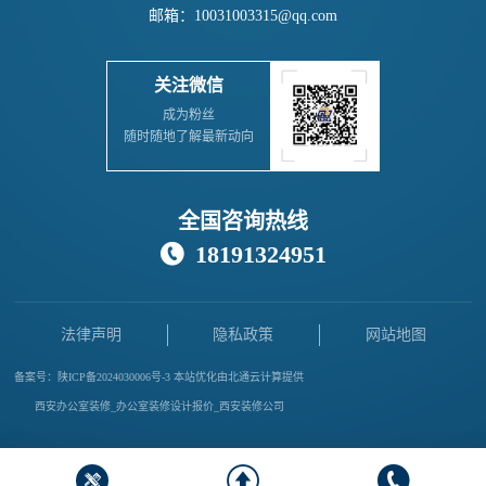
邮箱：10031003315@qq.com
关注微信
成为粉丝
随时随地了解最新动向
全国咨询热线
18191324951

法律声明
隐私政策
网站地图
备案号：
陕ICP备2024030006号-3
本站优化由
北通云计算
提供
西安办公室装修_办公室装修设计报价_西安装修公司


