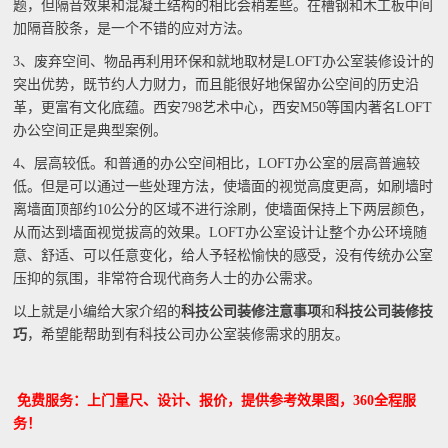
题，但隔音效果和混凝土结构的相比会稍差些。在槽钢和木工板中间
加隔音胶条，是一个不错的应对方法。
3、废弃空间、物品再利用环保和就地取材是LOFT办公室装修设计的
突出优势，既节约人力财力，而且能很好地保留办公空间的历史沿
革，更富有文化底蕴。西安798艺术中心，西安M50等国内著名LOFT
办公空间正是典型案例。
4、层高较低。和普通的办公空间相比，LOFT办公室的层高普遍较
低。但是可以通过一些处理方法，使墙面的视觉高度更高，如刷墙时
离墙面顶部约10公分的区域不进行涂刷，使墙面保持上下两层颜色，
从而达到墙面视觉拔高的效果。LOFT办公室设计让整个办公环境随
意、舒适、可以任意变化，给人予轻松愉快的感受，没有传统办公室
压抑的氛围，非常符合现代商务人士的办公需求。
以上就是小编给大家介绍的
科技公司装修注意事项
和
科技公司装修技
巧
，希望能帮助到有科技公司办公室装修需求的朋友。
免费服务：上门量尺、设计、报价，提供参考效果图，360全程服
务！