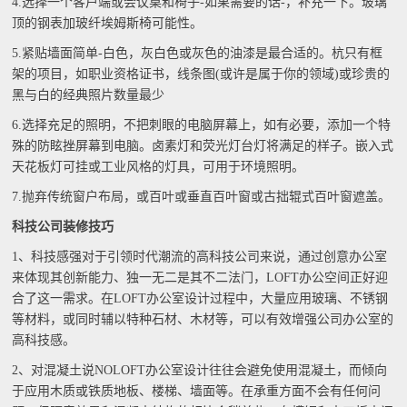
4.选择一个客户端或会议桌和椅子-如果需要的话-，补充一下。玻璃
顶的钢表加玻纤埃姆斯椅可能性。
5.紧贴墙面简单-白色，灰白色或灰色的油漆是最合适的。杭只有框
架的项目，如职业资格证书，线条图(或许是属于你的领域)或珍贵的
黑与白的经典照片数量最少
6.选择充足的照明，不把刺眼的电脑屏幕上，如有必要，添加一个特
殊的防眩挫屏幕到电脑。卤素灯和荧光灯台灯将满足的样子。嵌入式
天花板灯可挂或工业风格的灯具，可用于环境照明。
7.抛弃传统窗户布局，或百叶或垂直百叶窗或古拙辊式百叶窗遮盖。
科技公司装修技巧
1、科技感强对于引领时代潮流的高科技公司来说，通过创意办公室
来体现其创新能力、独一无二是其不二法门，LOFT办公空间正好迎
合了这一需求。在LOFT办公室设计过程中，大量应用玻璃、不锈钢
等材料，或同时辅以特种石材、木材等，可以有效增强公司办公室的
高科技感。
2、对混凝土说NOLOFT办公室设计往往会避免使用混凝土，而倾向
于应用木质或铁质地板、楼梯、墙面等。在承重方面不会有任何问