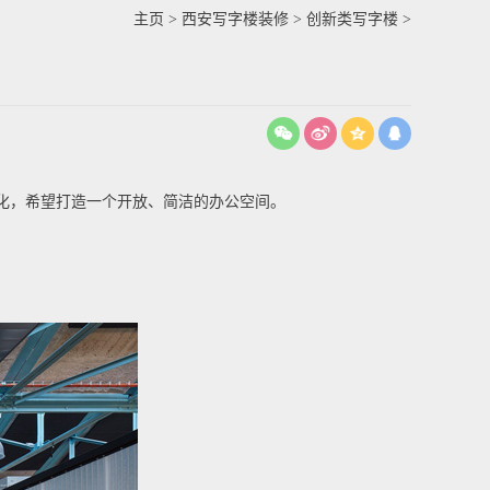
主页
>
西安写字楼装修
>
创新类写字楼
>
化，希望打造一个开放、简洁的办公空间。