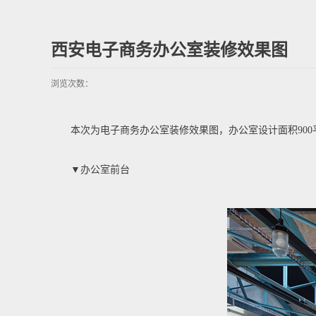
西安电子商务办公室装修效果图
浏览次数：
本次为电子商务办公室装修效果图，办公室设计面积900
▼办公室前台